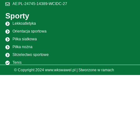
AE:PL-24745-14389-WCIDC-27
Sporty
Lekkoatletyka
Orientacja sportowa
Piłka siatkowa
Piłka nożna
Strzelectwo sportowe
Tenis
© Copyright 2024 www.wkswawel.pl | Stworzone w ramach
atwi.pl
Spadochroniarstwo
Piłka nożna kobiet