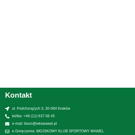
Kontakt
ul. Podchorążych 3, 30-084 Kraków
tel/fax: +48 (12) 637 06 45
e-mail: biuro@wkswawel.pl
e-Doręczenia: WOJSKOWY KLUB SPORTOWY WAWEL