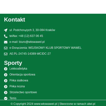
Kontakt
ul. Podchorążych 3, 30-084 Kraków
tel/fax: +48 (12) 637 06 45
e-mail: biuro@wkswawel.pl
e-Doręczenia: WOJSKOWY KLUB SPORTOWY WAWEL
AE:PL-24745-14389-WCIDC-27
Sporty
Lekkoatletyka
Orientacja sportowa
Piłka siatkowa
Piłka nożna
Strzelectwo sportowe
Tenis
© Copyright 2024 www.wkswawel.pl | Stworzone w ramach
atwi.pl
Spadochroniarstwo