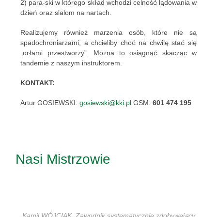
2) para-ski w którego skład wchodzi celność lądowania w
dzień oraz slalom na nartach.
Realizujemy również marzenia osób, które nie są
spadochroniarzami, a chcieliby choć na chwilę stać się
„orłami przestworzy”. Można to osiągnąć skacząc w
tandemie z naszym instruktorem.
KONTAKT:
Artur GOSIEWSKI:
gosiewski@kki.pl
GSM:
601 474 195
Nasi Mistrzowie
Kamil WÓJCIAK. Zawodnik systematycznie zdobywający