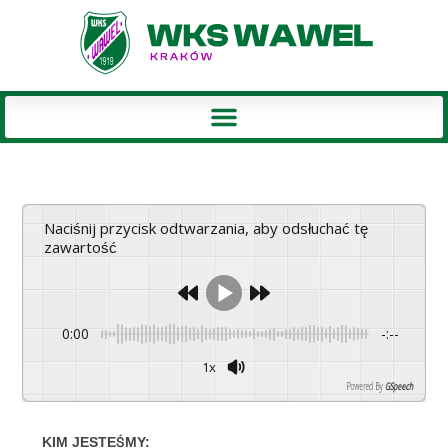
Naciśnij przycisk odtwarzania, aby odsłuchać tę
zawartość
0:00
-:--
1x
Powered By
GSpeech
KIM JESTEŚMY: