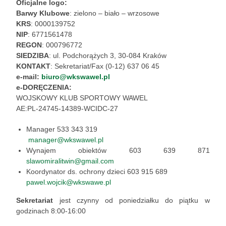
Oficjalne logo:
Barwy Klubowe
: zielono – biało – wrzosowe
KRS
: 0000139752
NIP
: 6771561478
REGON
: 000796772
SIEDZIBA
: ul. Podchorążych 3, 30-084 Kraków
KONTAKT
: Sekretariat/Fax (0-12) 637 06 45
e-mail:
biuro@wkswawel.pl
e-DORĘCZENIA:
WOJSKOWY KLUB SPORTOWY WAWEL
AE:PL-24745-14389-WCIDC-27
Manager 533 343 319
manager@wkswawel.pl
Wynajem obiektów 603 639 871
slawomiralitwin@gmail.com
Koordynator ds. ochrony dzieci 603 915 689
pawel.wojcik@wkswawe.pl
Sekretariat
jest czynny od poniedziałku do piątku w
godzinach 8:00-16:00