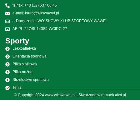
tel/fax: +48 (12) 637 06 45
e-mail: biuro@wkswawel.pl
e-Doręczenia: WOJSKOWY KLUB SPORTOWY WAWEL
AE:PL-24745-14389-WCIDC-27
Sporty
Lekkoatletyka
Orientacja sportowa
Piłka siatkowa
Piłka nożna
Strzelectwo sportowe
Tenis
© Copyright 2024 www.wkswawel.pl | Stworzone w ramach
atwi.pl
Spadochroniarstwo
Piłka nożna kobiet