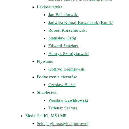
Lekkoatletyka
Jan Balachowski
Jadwiga Klimaj-Kowalczuk (Konik)
Robert Korzeniowski
Stanisław Ożóg
Edward Stawiarz
Henryk Szordykowski
Pływanie
Gotfryd Gremlowski
Podnoszenie ciężarów
Czesław Białas
Strzelectwo
Wiesław Gawlikowski
Tadeusz Szamrej
Medaliści IO, MŚ i ME
Sekcja gimnastyki sportowej