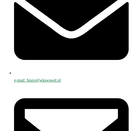
e-mail: biuro@wkswawel.pl