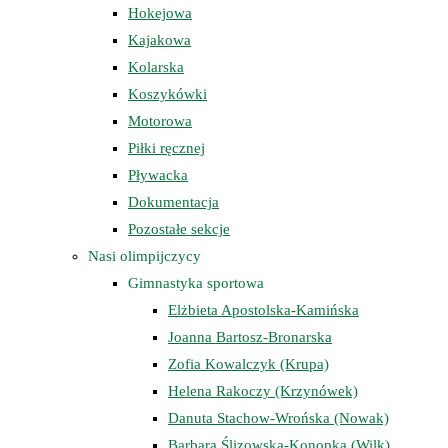
Hokejowa
Kajakowa
Kolarska
Koszykówki
Motorowa
Piłki ręcznej
Pływacka
Dokumentacja
Pozostałe sekcje
Nasi olimpijczycy
Gimnastyka sportowa
Elżbieta Apostolska-Kamińska
Joanna Bartosz-Bronarska
Zofia Kowalczyk (Krupa)
Helena Rakoczy (Krzynówek)
Danuta Stachow-Wrońska (Nowak)
Barbara Ślizowska-Konopka (Wilk)