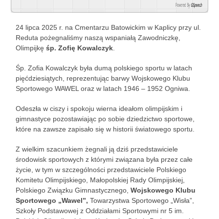
Powered By
GSpeech
24 lipca 2025 r. na Cmentarzu Batowickim w Kaplicy przy ul.
Reduta pożegnaliśmy naszą wspaniałą Zawodniczkę,
Olimpijkę
śp. Zofię Kowalczyk
.
Śp. Zofia Kowalczyk była dumą polskiego sportu w latach
pięćdziesiątych, reprezentując barwy Wojskowego Klubu
Sportowego WAWEL oraz w latach 1946 – 1952 Ogniwa.
Odeszła w ciszy i spokoju wierna ideałom olimpijskim i
gimnastyce pozostawiając po sobie dziedzictwo sportowe,
które na zawsze zapisało się w historii światowego sportu.
Z wielkim szacunkiem żegnali ją dziś przedstawiciele
środowisk sportowych z którymi związana była przez całe
życie, w tym w szczególności przedstawiciele Polskiego
Komitetu Olimpijskiego, Małopolskiej Rady Olimpijskiej,
Polskiego Związku Gimnastycznego,
Wojskowego Klubu
Sportowego „Wawel”,
Towarzystwa Sportowego „Wisła”,
Szkoły Podstawowej z Oddziałami Sportowymi nr 5 im.