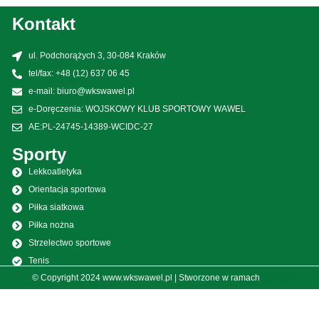
Kontakt
ul. Podchorążych 3, 30-084 Kraków
tel/fax: +48 (12) 637 06 45
e-mail: biuro@wkswawel.pl
e-Doręczenia: WOJSKOWY KLUB SPORTOWY WAWEL
AE:PL-24745-14389-WCIDC-27
Sporty
Lekkoatletyka
Orientacja sportowa
Piłka siatkowa
Piłka nożna
Strzelectwo sportowe
Tenis
© Copyright 2024 www.wkswawel.pl | Stworzone w ramach
atwi.pl
Spadochroniarstwo
Piłka nożna kobiet