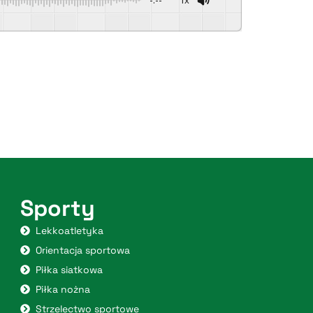
Sporty
Lekkoatletyka
Orientacja sportowa
Piłka siatkowa
Piłka nożna
Strzelectwo sportowe