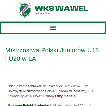
Mistrzostwa Polski Juniorów U18
i U20 w LA
Udanie zaprezentowali się lekkoatleci WKS WAWEL w
Halowych Mistrzostwach Polski Juniorów #Rzeszów_2026.
Zawodnicy WKS WAWEL zdobyli
trzy medale.
Mistrzem Polski Juniorów
U18, na dystansie 300 m, z