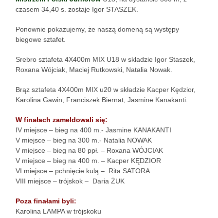
czasem 34,40 s. zostaje Igor STASZEK.
Ponownie pokazujemy, że naszą domeną są występy
biegowe sztafet.
Srebro sztafeta 4X400m MIX U18 w składzie Igor Staszek,
Roxana Wójciak, Maciej Rutkowski, Natalia Nowak.
Brąz sztafeta 4X400m MIX u20 w składzie Kacper Kędzior,
Karolina Gawin, Franciszek Biernat, Jasmine Kanakanti.
W finałach zameldowali się:
IV miejsce – bieg na 400 m.- Jasmine KANAKANTI
V miejsce – bieg na 300 m.- Natalia NOWAK
V miejsce – bieg na 80 ppł. – Roxana WÓJCIAK
V miejsce – bieg na 400 m. – Kacper KĘDZIOR
VI miejsce – pchnięcie kulą – Rita SATORA
VIII miejsce – trójskok – Daria ŻUK
Poza finałami byli:
Karolina LAMPA w trójskoku