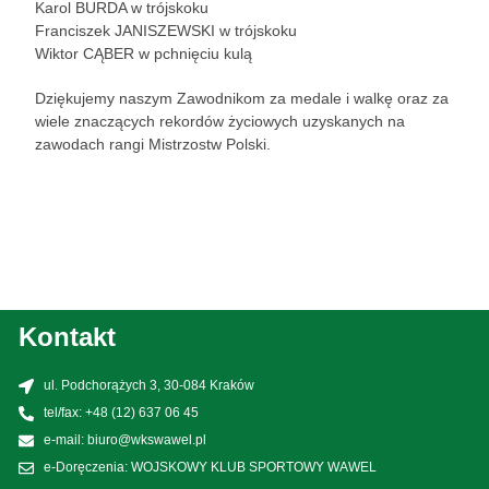
Karol BURDA w trójskoku
Franciszek JANISZEWSKI w trójskoku
Wiktor CĄBER w pchnięciu kulą
Dziękujemy naszym Zawodnikom za medale i walkę oraz za
wiele znaczących rekordów życiowych uzyskanych na
zawodach rangi Mistrzostw Polski.
Kontakt
ul. Podchorążych 3, 30-084 Kraków
tel/fax: +48 (12) 637 06 45
e-mail: biuro@wkswawel.pl
e-Doręczenia: WOJSKOWY KLUB SPORTOWY WAWEL